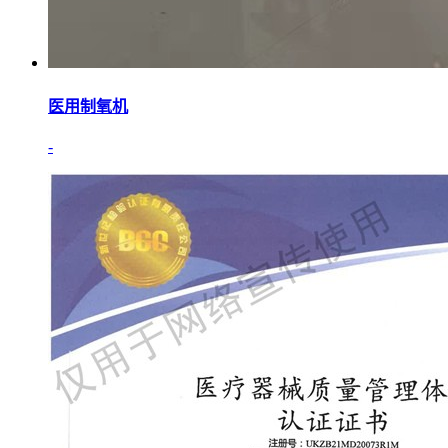
医用制氧机
-