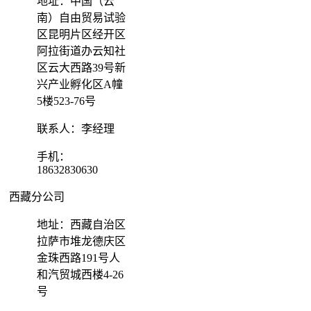
地址：中国（云
南）自由贸易试验
区昆明片区经开区
阿拉街道办云知社
区云大西路39号新
兴产业孵化区A幢
5楼523-76号
联系人：李经理
手机：
18632830630
西藏分公司
地址：西藏自治区
拉萨市堆龙德庆区
金珠西路191号人
和汽贸城西楼4-26
号