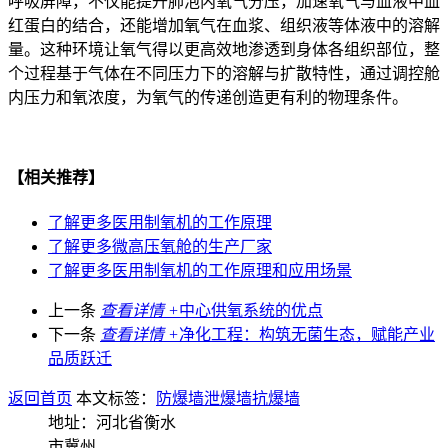
呼吸屏障，不仅能提升肺泡内氧气分压，加速氧气与血液中血
红蛋白的结合，还能增加氧气在血浆、组织液等体液中的溶解
量。这种环境让氧气得以更高效地渗透到身体各组织部位，整
个过程基于气体在不同压力下的溶解与扩散特性，通过调控舱
内压力和氧浓度，为氧气的传递创造更有利的物理条件。
【相关推荐】
了解更多
医用制氧机的工作原理
了解更多
微高压氧舱的生产厂家
了解更多
医用制氧机的工作原理和应用场景
上一条
查看详情 +
中心供氧系统的优点
下一条
查看详情 +
净化工程：构筑无菌生态，赋能产业
品质跃迁
返回首页
本文标签：
防爆墙
泄爆墙
抗爆墙
地址：河北省衡水
市冀州