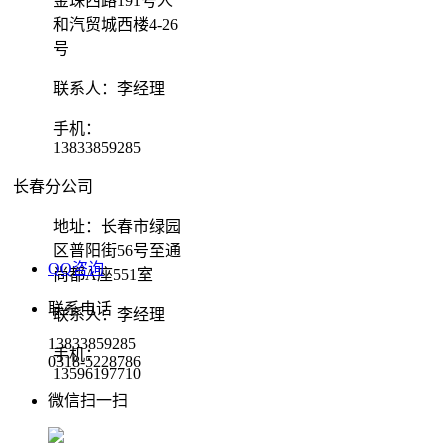
金珠西路191号人
和汽贸城西楼4-26
号
联系人：李经理
手机：
13833859285
长春分公司
地址：长春市绿园
区普阳街56号至通
QQ咨询
尚都A座551室
联系电话
联系人：李经理
13833859285
手机：
0318-5228786
13596197710
微信扫一扫