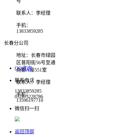
号
联系人：李经理
手机：
13833859285
长春分公司
地址：长春市绿园
区普阳街56号至通
QQ咨询
尚都A座551室
联系电话
联系人：李经理
13833859285
手机：
0318-5228786
13596197710
微信扫一扫
返回顶部