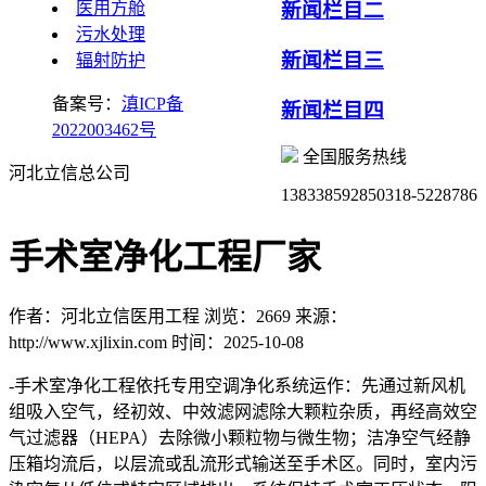
医用方舱
新闻栏目二
污水处理
新闻栏目三
辐射防护
备案号：
滇ICP备
新闻栏目四
2022003462号
全国服务热线
河北立信总公司
13833859285
0318-5228786
手术室净化工程厂家
作者：河北立信医用工程
浏览：2669
来源：
http://www.xjlixin.com
时间：2025-10-08
-手术室净化工程依托专用空调净化系统运作：先通过新风机
组吸入空气，经初效、中效滤网滤除大颗粒杂质，再经高效空
气过滤器（HEPA）去除微小颗粒物与微生物；洁净空气经静
压箱均流后，以层流或乱流形式输送至手术区。同时，室内污