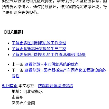
染空气从低位或特定区域排出，系统保持手术室正压状态，阻
挡外界污染侵入，通过持续循环，维持室内稳定洁净环境，符
合医用洁净等级规范。
【相关推荐】
了解更多
医用制氧机的工作原理
了解更多
微高压氧舱的生产厂家
了解更多
医用制氧机的工作原理和应用场景
上一条
查看详情 +
中心供氧系统的优点
下一条
查看详情 +
医疗器械生产车间净化工程建设的必
要性
返回首页
本文标签：
防爆墙
泄爆墙
抗爆墙
地址：河北省衡水
市冀州
区医疗产业园