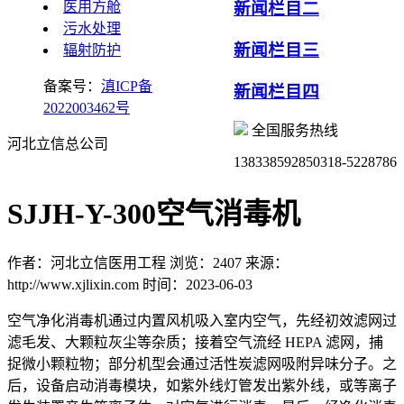
医用方舱
新闻栏目二
污水处理
新闻栏目三
辐射防护
备案号：
滇ICP备
新闻栏目四
2022003462号
全国服务热线
河北立信总公司
13833859285
0318-5228786
SJJH-Y-300空气消毒机
作者：河北立信医用工程
浏览：2407
来源：
http://www.xjlixin.com
时间：2023-06-03
空气净化消毒机通过内置风机吸入室内空气，先经初效滤网过
滤毛发、大颗粒灰尘等杂质；接着空气流经 HEPA 滤网，捕
捉微小颗粒物；部分机型会通过活性炭滤网吸附异味分子。之
后，设备启动消毒模块，如紫外线灯管发出紫外线，或等离子