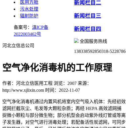
医用方舱
新闻栏目二
污水处理
新闻栏目三
辐射防护
备案号：
滇ICP备
新闻栏目四
2022003462号
全国服务热线
河北立信总公司
13833859285
0318-5228786
空气净化消毒机的工作原理
作者：河北立信医用工程
浏览：2007
来源：
http://www.xjlixin.com
时间：2022-11-07
空气净化消毒机通过内置风机将室内空气吸入机体：先经初效
滤网拦截灰尘、毛发等大颗粒杂质；再经 HEPA 高效滤网捕
捉微小颗粒与部分微生物；部分机型会启动紫外线灯管或等离
子发生器，对空气进行消毒处理；若配备活性炭滤网，可同步